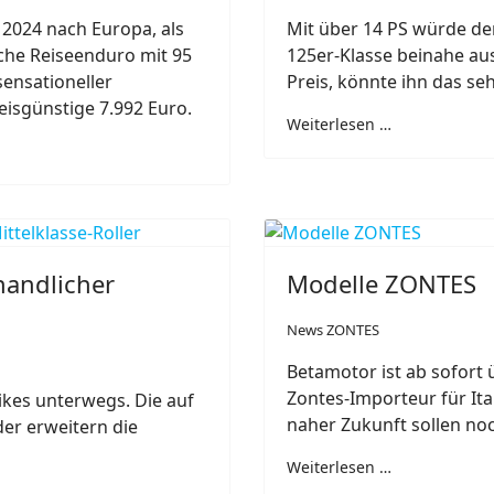
2024 nach Europa, als
Mit über 14 PS würde de
liche Reiseenduro mit 95
125er-Klasse beinahe au
sensationeller
Preis, könnte ihn das s
eisgünstige 7.992 Euro.
Weiterlesen …
handlicher
Modelle ZONTES
News ZONTES
Betamotor ist ab sofort ü
Zontes-Importeur für Ita
ikes unterwegs. Die auf
naher Zukunft sollen no
er erweitern die
Weiterlesen …