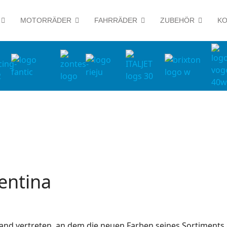
MOTORRÄDER
FAHRRÄDER
ZUBEHÖR
KO
entina
and vertreten, an dem die neuen Farben seines Sortiments a