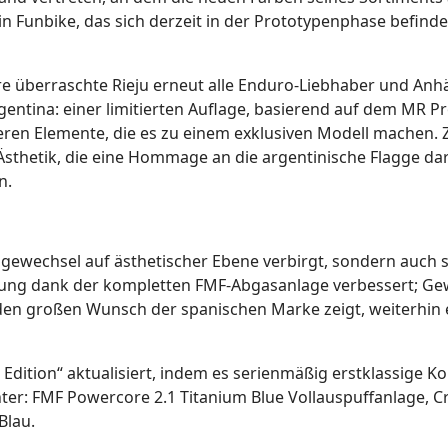
ein Funbike, das sich derzeit in der Prototypenphase befin
Jahre überraschte Rieju erneut alle Enduro-Liebhaber und 
ntina: einer limitierten Auflage, basierend auf dem MR Pr
ren Elemente, die es zu einem exklusiven Modell machen. Z
Ästhetik, die eine Hommage an die argentinische Flagge dar
n.
agewechsel auf ästhetischer Ebene verbirgt, sondern auch 
stung dank der kompletten FMF-Abgasanlage verbessert; Ge
s den großen Wunsch der spanischen Marke zeigt, weiterhin 
 Edition“ aktualisiert, indem es serienmäßig erstklassige K
nter: FMF Powercore 2.1 Titanium Blue Vollauspuffanlage, 
Blau.