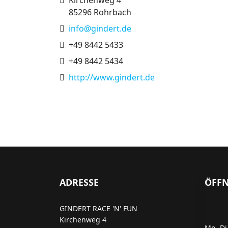
Kirchenweg 4
85296 Rohrbach
E-Mail
info@gindert.de
Telefon
+49 8442 5433
Fax
+49 8442 5434
Website
http://www.gindert.de
ADRESSE
ÖFF
GINDERT RACE 'N' FUN
Kirchenweg 4
Mo.-Di.